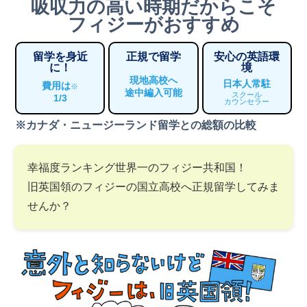
吸収力の高い時期だからこそ
フィジーがおすすめ
留学を身近
正規で留学
安心の英語環
に！
境
現地高校へ
日本人常駐
費用は
※
途中編入可能
スクール
1/3
カウンセラー
※カナダ・ニュージーランド留学との総額の比較
幸福度ランキング世界一のフィジー共和国！
旧英国領のフィジーの国立高校へ正規留学してみま
せんか？