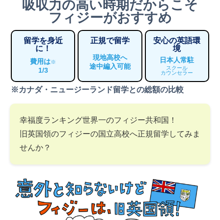
吸収力の高い時期だからこそ
フィジーがおすすめ
留学を身近
正規で留学
安心の英語環
に！
境
現地高校へ
日本人常駐
費用は
※
途中編入可能
スクール
1/3
カウンセラー
※カナダ・ニュージーランド留学との総額の比較
幸福度ランキング世界一のフィジー共和国！
旧英国領のフィジーの国立高校へ正規留学してみま
せんか？