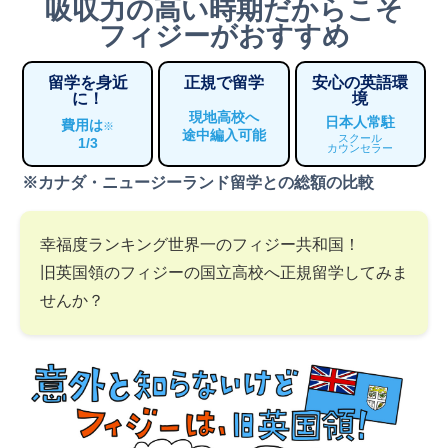
吸収力の高い時期だからこそ
フィジーがおすすめ
留学を身近
正規で留学
安心の英語環
に！
境
現地高校へ
日本人常駐
費用は
※
途中編入可能
スクール
1/3
カウンセラー
※カナダ・ニュージーランド留学との総額の比較
幸福度ランキング世界一のフィジー共和国！
旧英国領のフィジーの国立高校へ正規留学してみま
せんか？