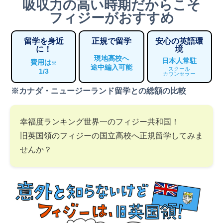
吸収力の高い時期だからこそ
フィジーがおすすめ
留学を身近
正規で留学
安心の英語環
に！
境
現地高校へ
日本人常駐
費用は
※
途中編入可能
スクール
1/3
カウンセラー
※カナダ・ニュージーランド留学との総額の比較
幸福度ランキング世界一のフィジー共和国！
旧英国領のフィジーの国立高校へ正規留学してみま
せんか？