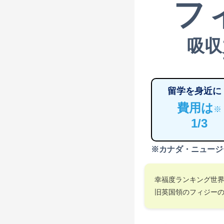
フ
吸収
留学を身近に
費用は
※
1/3
※カナダ・ニュージ
幸福度ランキング世
旧英国領のフィジー