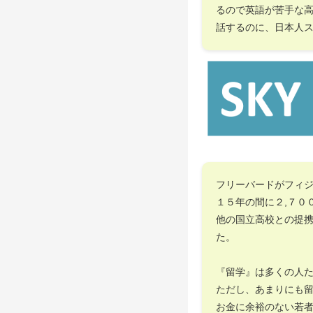
るので英語が苦手な
話するのに、日本人
フリーバードがフィ
１５年の間に２,７０
他の国立高校との提
た。
『留学』は多くの人
ただし、あまりにも
お金に余裕のない若