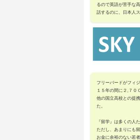
るので英語が苦手な
話するのに、日本人
フリーバードがフィ
１５年の間に２,７０
他の国立高校との提
た。
『留学』は多くの人
ただし、あまりにも
お金に余裕のない若