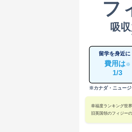
フ
吸収
留学を身近に
費用は
※
1/3
※カナダ・ニュージ
幸福度ランキング世
旧英国領のフィジー