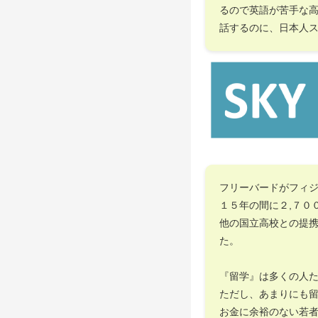
るので英語が苦手な
話するのに、日本人
フリーバードがフィ
１５年の間に２,７０
他の国立高校との提
た。
『留学』は多くの人
ただし、あまりにも
お金に余裕のない若