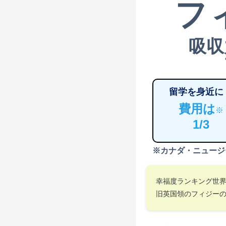
フ
吸収
留学を身近に
費用は
※
1/3
※カナダ・ニュージ
幸福度ランキング世
旧英国領のフィジー