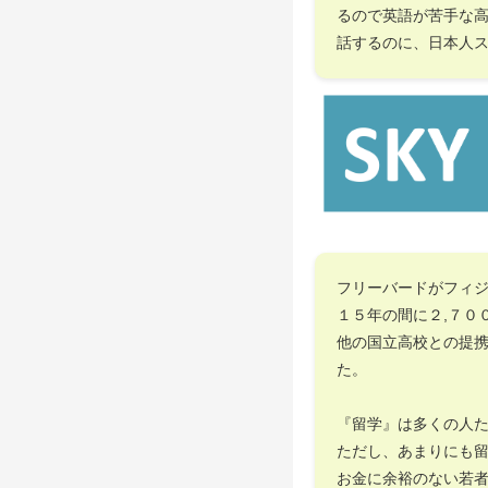
るので英語が苦手な
話するのに、日本人
フリーバードがフィ
１５年の間に２,７０
他の国立高校との提
た。
『留学』は多くの人
ただし、あまりにも
お金に余裕のない若