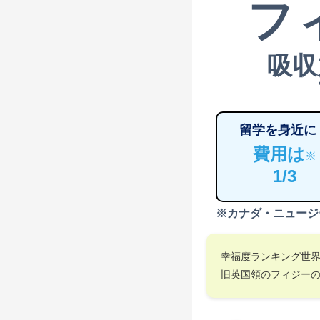
フ
吸収
留学を身近に
費用は
※
1/3
※カナダ・ニュージ
幸福度ランキング世
旧英国領のフィジー