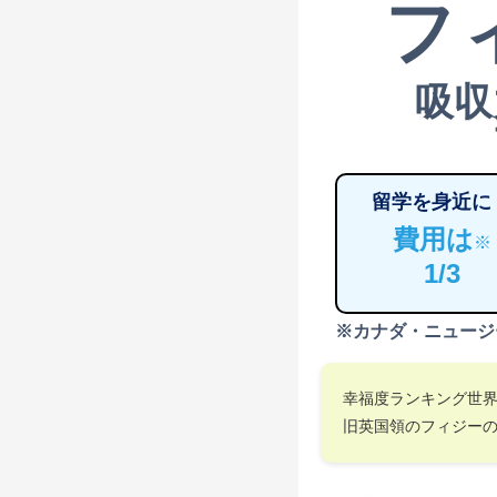
フ
吸収
留学を身近に
費用は
※
1/3
※カナダ・ニュージ
幸福度ランキング世
旧英国領のフィジー