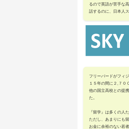
るので英語が苦手な
話するのに、日本人
フリーバードがフィ
１５年の間に２,７０
他の国立高校との提
た。
『留学』は多くの人
ただし、あまりにも
お金に余裕のない若