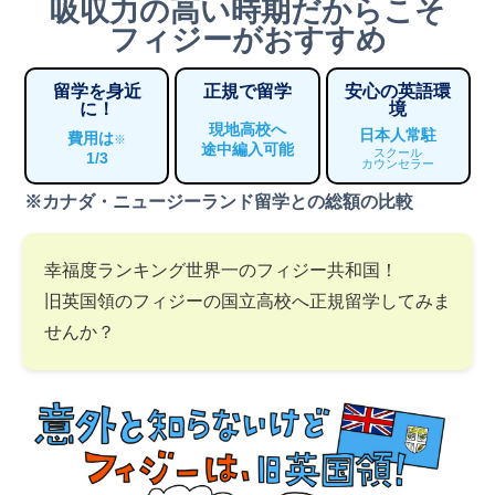
吸収力の高い時期だからこそ
フィジーがおすすめ
留学を身近
正規で留学
安心の英語環
に！
境
現地高校へ
日本人常駐
費用は
※
途中編入可能
スクール
1/3
カウンセラー
※カナダ・ニュージーランド留学との総額の比較
幸福度ランキング世界一のフィジー共和国！
旧英国領のフィジーの国立高校へ正規留学してみま
せんか？