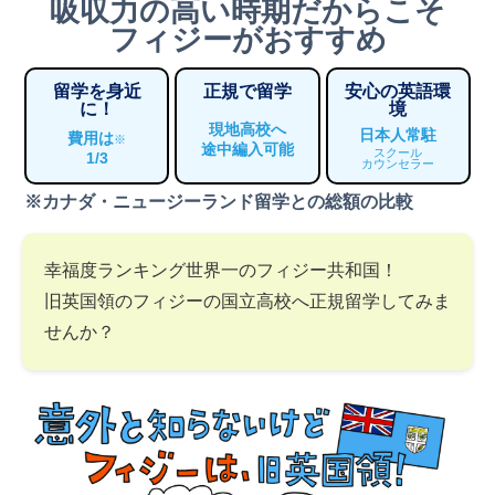
吸収力の高い時期だからこそ
フィジーがおすすめ
留学を身近
正規で留学
安心の英語環
に！
境
現地高校へ
日本人常駐
費用は
※
途中編入可能
スクール
1/3
カウンセラー
※カナダ・ニュージーランド留学との総額の比較
幸福度ランキング世界一のフィジー共和国！
旧英国領のフィジーの国立高校へ正規留学してみま
せんか？