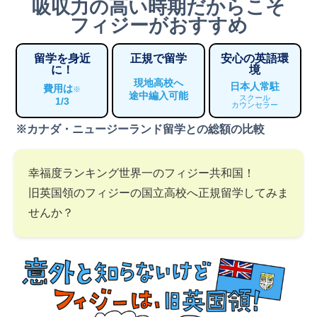
吸収力の高い時期だからこそ
フィジーがおすすめ
留学を身近
正規で留学
安心の英語環
に！
境
現地高校へ
日本人常駐
費用は
※
途中編入可能
スクール
1/3
カウンセラー
※カナダ・ニュージーランド留学との総額の比較
幸福度ランキング世界一のフィジー共和国！
旧英国領のフィジーの国立高校へ正規留学してみま
せんか？