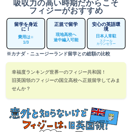
吸収力の高い時期だからこそ
フィジーがおすすめ
留学を身近
正規で留学
安心の英語環
に！
境
現地高校へ
日本人常駐
費用は
※
途中編入可能
スクール
1/3
カウンセラー
※カナダ・ニュージーランド留学との総額の比較
幸福度ランキング世界一のフィジー共和国！
旧英国領のフィジーの国立高校へ正規留学してみま
せんか？