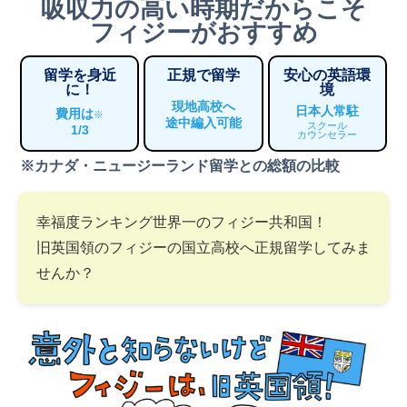
吸収力の高い時期だからこそ
フィジーがおすすめ
留学を身近
正規で留学
安心の英語環
に！
境
現地高校へ
日本人常駐
費用は
※
途中編入可能
スクール
1/3
カウンセラー
※カナダ・ニュージーランド留学との総額の比較
幸福度ランキング世界一のフィジー共和国！
旧英国領のフィジーの国立高校へ正規留学してみま
せんか？