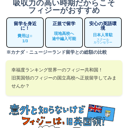
吸収力の高い時期だからこそ
フィジーがおすすめ
留学を身近
正規で留学
安心の英語環
に！
境
現地高校へ
日本人常駐
費用は
※
途中編入可能
スクール
1/3
カウンセラー
※カナダ・ニュージーランド留学との総額の比較
幸福度ランキング世界一のフィジー共和国！
旧英国領のフィジーの国立高校へ正規留学してみま
せんか？