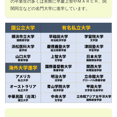
の卒業生の多くは実際に早慶上智やＭＡＲＣＨ、関
関同立などの名門大学に進学しています。