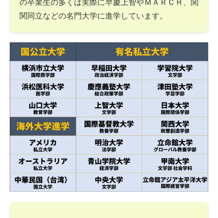
の卒業生の多くは実際に早慶上智やＭＡＲＣＨ、関
関同立などの名門大学に進学しています。