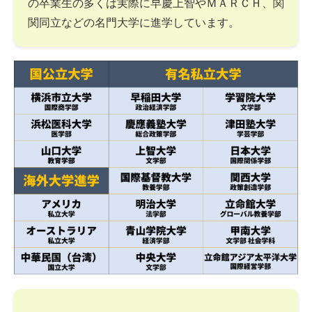
の卒業生の多くは実際に早慶上智やＭＡＲＣＨ、関
関同立などの名門大学に進学しています。