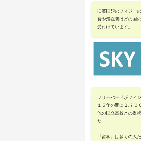
旧英国領のフィジー
費や滞在費はどの国
受付けています。
フリーバードがフィ
１５年の間に２,７０
他の国立高校との提
た。
『留学』は多くの人