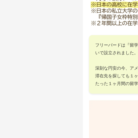
フリーバードは『留
いで設立されました
深刻な円安の今、ア
滞在先を探しても１
たった１ヶ月間の留