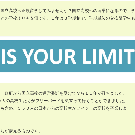
の国立高校へ正規留学してみませんか？国立高校への留学になるので、
のどの学校よりも安価です。１年は３学期制で、学期単位の交換留学生
ジー政府から国立高校の運営委託を受けてから１５年が経ちました。
０人の高校生たちがフリーバードを巣立って行くことができました。
携も含め、３５０人の日本からの高校生がフィジーの高校を卒業しまし
たちが夢見るものです。