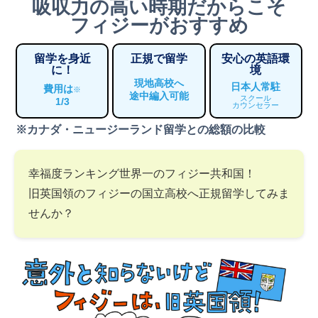
吸収力の高い時期だからこそ
フィジーがおすすめ
留学を身近
正規で留学
安心の英語環
に！
境
現地高校へ
日本人常駐
費用は
※
途中編入可能
スクール
1/3
カウンセラー
※カナダ・ニュージーランド留学との総額の比較
幸福度ランキング世界一のフィジー共和国！
旧英国領のフィジーの国立高校へ正規留学してみま
せんか？