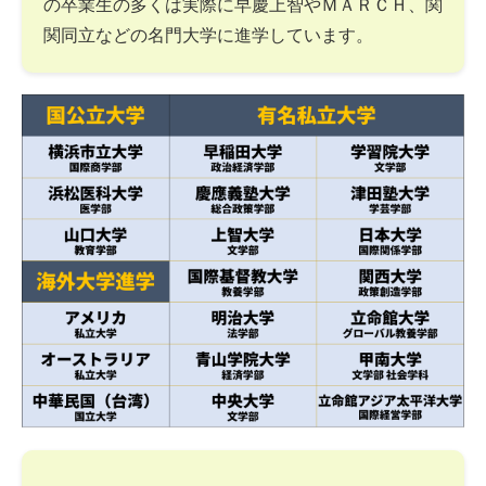
の卒業生の多くは実際に早慶上智やＭＡＲＣＨ、関
関同立などの名門大学に進学しています。