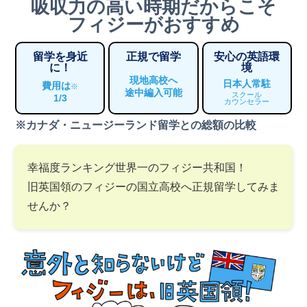
吸収力の高い時期だからこそ
フィジーがおすすめ
留学を身近
正規で留学
安心の英語環
に！
境
現地高校へ
日本人常駐
費用は
※
途中編入可能
スクール
1/3
カウンセラー
※カナダ・ニュージーランド留学との総額の比較
幸福度ランキング世界一のフィジー共和国！
旧英国領のフィジーの国立高校へ正規留学してみま
せんか？