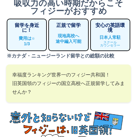
吸収力の高い時期だからこそ
フィジーがおすすめ
留学を身近
正規で留学
安心の英語環
に！
境
現地高校へ
日本人常駐
費用は
※
途中編入可能
スクール
1/3
カウンセラー
※カナダ・ニュージーランド留学との総額の比較
幸福度ランキング世界一のフィジー共和国！
旧英国領のフィジーの国立高校へ正規留学してみま
せんか？