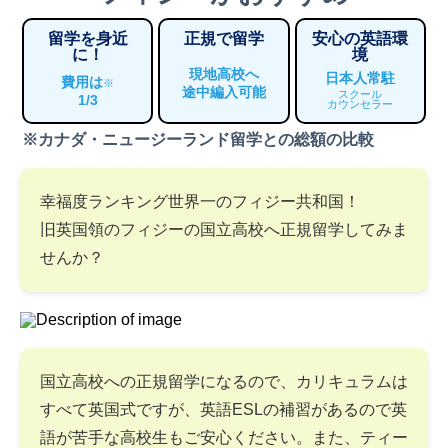
留学を身近
正規で留学
安心の英語環
に！
境
現地高校へ
日本人常駐
費用は
※
途中編入可能
スクール
1/3
カウンセラー
※カナダ・ニュージーランド留学との総額の比較
幸福度ランキング世界一のフィジー共和国！
旧英国領のフィジーの国立高校へ正規留学してみま
せんか？
国立高校への正規留学になるので、カリキュラムは
すべて英国式ですが、英語ESLの補習があるので英
語が苦手な高校生もご安心ください。また、ティー