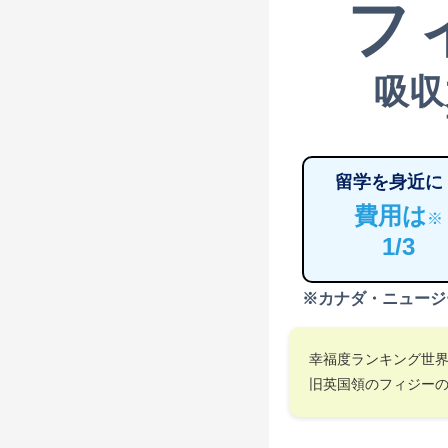
フ
吸収
留学を身近に
費用は
※
1/3
※カナダ・ニュージ
幸福度ランキング世
旧英国領のフィジー