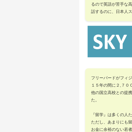
るので英語が苦手な
話するのに、日本人
フリーバードがフィ
１５年の間に２,７０
他の国立高校との提
た。
『留学』は多くの人
ただし、あまりにも
お金に余裕のない若