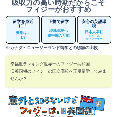
吸収力の高い時期だからこそ
フィジーがおすすめ
留学を身近
正規で留学
安心の英語環
に！
境
現地高校へ
日本人常駐
費用は
※
途中編入可能
スクール
1/3
カウンセラー
※カナダ・ニュージーランド留学との総額の比較
幸福度ランキング世界一のフィジー共和国！
旧英国領のフィジーの国立高校へ正規留学してみま
せんか？