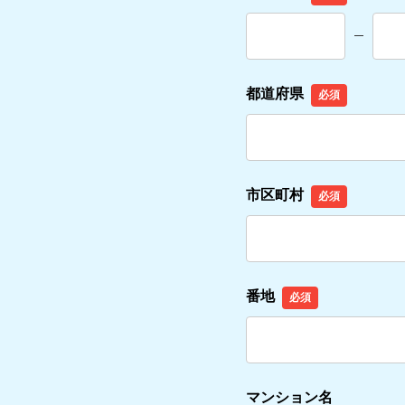
都道府県
必須
市区町村
必須
番地
必須
マンション名