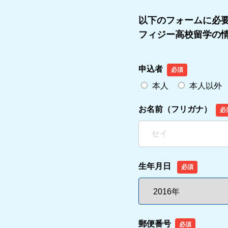
以下のフォームに必
フィジー高校留学の
申込者
必須
本人
本人以外
お名前（フリガナ）
必
生年月日
必須
郵便番号
必須