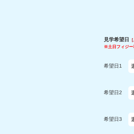
見学希望日
［
※土日フィジー
希望日1
希望日2
希望日3