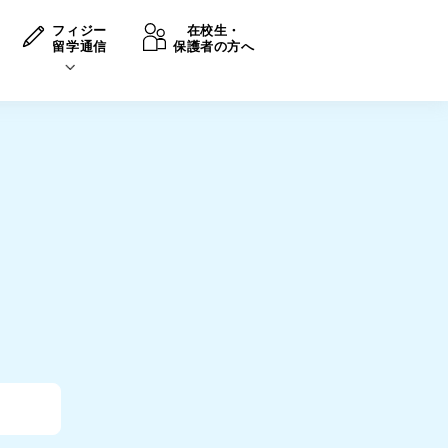
フィジー
在校生・
留学通信
保護者の方へ
卒業後の進路
生活情報
出願方法
中学・高校留学の費用Q&A
学生インタビュー（卒業生）
留学後の大学進学Q&A