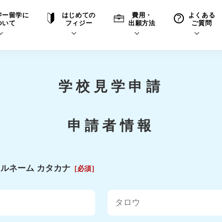
ジー留学に
はじめての
費用・
よくある
ついて
フィジー
出願方法
ご質問
て
A
P
中学・高校留学の意義
滞在先
高校留学
ホームステイQ&A
学生インタビュー（在校生）
学校見学申請
入学選考試験Q&A
申請者情報
ルネーム カタカナ
［必須］