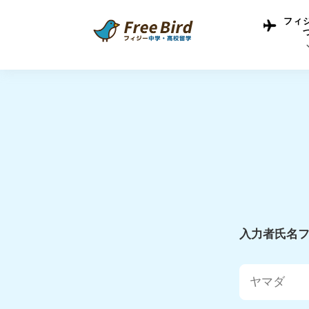
フィ
フィジー留学につい
フィジー情報
中学留学
フィジーでの生活Q&
フィジー留学通信TO
現地高校Q&A
留学コラム
英語についてQ&A
入力者氏名フ