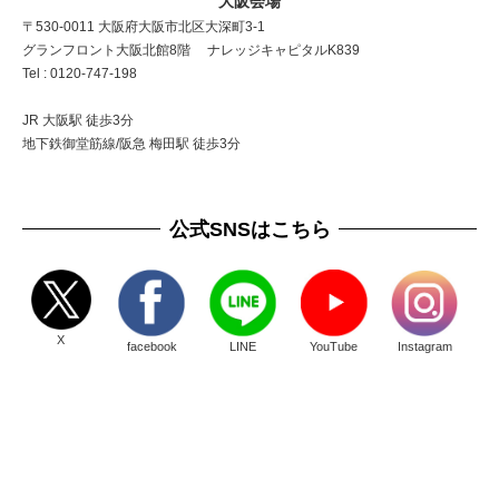
大阪会場
〒530-0011 大阪府大阪市北区大深町3-1
グランフロント大阪北館8階 ナレッジキャピタルK839
Tel : 0120-747-198
JR 大阪駅 徒歩3分
地下鉄御堂筋線/阪急 梅田駅 徒歩3分
公式SNSはこちら
X
facebook
LINE
YouTube
Instagram